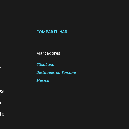
COMPARTILHAR
Marcadores
#SouLuna
e
Destaques da Semana
Musica
os
a
de