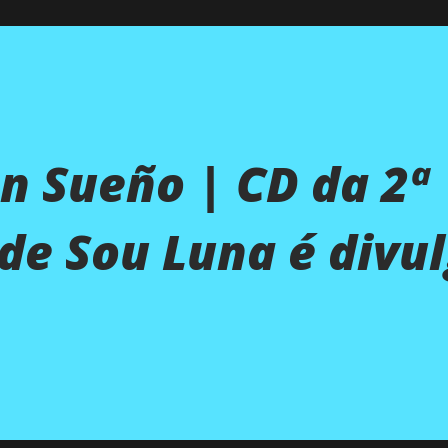
un Sueño | CD da 2ª
de Sou Luna é divu