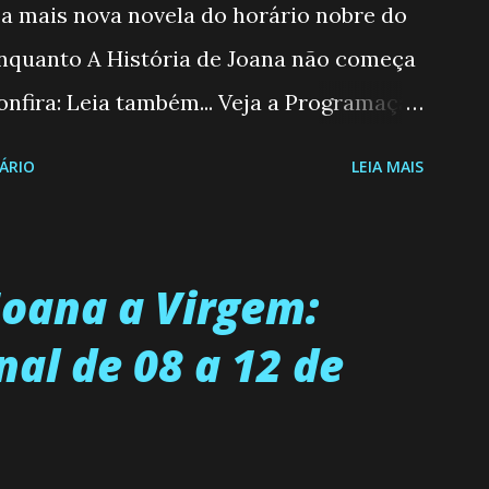
, a mais nova novela do horário nobre do
enquanto A História de Joana não começa
nfira: Leia também... Veja a Programação
6 a 31/05/26 JOANA GUADALUPE (Camila
ÁRIO
LEIA MAIS
moderna, filha de mãe solteira e neta de
 marido, não quer que o mesmo lhe
ecidiu permanecer virgem até encontrar o
Joana a Virgem:
ue não é fácil, já que dedica todas as
l de 08 a 12 de
, trabalhando, estudando e se orgulhando
amília a ingressar na universidade. Ela
 alegre, é muito madura para a idade,