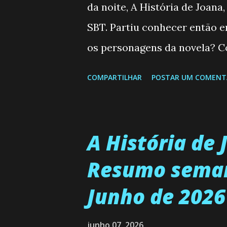
da noite, A História de Joana
SBT. Partiu conhecer então 
os personagens da novela? Co
Semanal do SBT de 25/05/2
COMPARTILHAR
POSTAR UM COMENT
Valero) Uma jovem humilde e 
uma mulher abandonada pelo
aconteça na vida, por isso d
A História de 
homem que realmente ama, o q
Resumo semana
suas energias a se aprimorar
Junho de 2026
de ser a primeira mulher da f
tem uma personalidade muito
junho 07, 2026