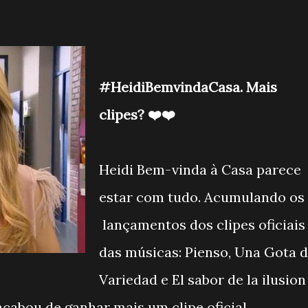
#HeidiBemvindaCasa. Mais
clipes? ❤️❤️
Heidi Bem-vinda à Casa parece
estar com tudo. Acumulando os
lançamentos dos clipes oficiais
das músicas: Pienso, Una Gota 
Variedad e El sabor de la ilusion
cabou de ganhar mais um clipe oficial.