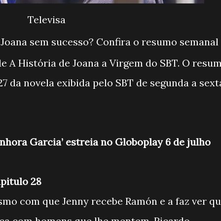
Televisa
ra Joana sem sucesso? Confira o resumo semanal
 de A História de Joana a Virgem do SBT. O resu
27 da novela exibida pelo SBT de segunda a sext
enhora Garcia’ estreia no Globoplay 6 de julho
pitulo 28
asmo com que Jenny recebe Ramón e a faz ver q
 fica com homens que lhe mentem. Ricardo