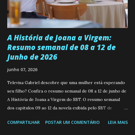
empática. Detesta injustiças e é uma ótima amiga. Pode ser
teimosa e muito persistente quando decide fazer algo.
Durante um exame ginecológico, ela é inseminada por eng...
A História de Joana a Virgem:
Resumo semanal de 08 a 12 de
Junho de 2026
junho 07, 2026
Televisa Gabriel descobre que uma mulher está esperando
seu filho? Confira o resumo semanal de 08 a 12 de junho de
A História de Joana a Virgem do SBT. O resumo semanal
dos capitulos 09 ao 12 da novela exibida pelo SBT de
segunda a sexta-feira as 20h45 da noite: Leia também... Veja
COMPARTILHAR
POSTAR UM COMENTÁRIO
LEIA MAIS
a Programação Semanal do SBT de 08/06/26 a 14/06/26
SEGUNDA-FEIRA 08 DE JUNHO: CAPITULO 9 Salvador