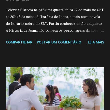
Televisa E streia na próxima quarta-feira 27 de maio no SBT
as 20h45 da noite, A História de Joana, a mais nova novela
do horário nobre do SBT. Partiu conhecer então enquanto
A História de Joana não começa os personagens da novela?
Confira: Leia também... Veja a Programação Semanal do SBT
COMPARTILHAR
POSTAR UM COMENTÁRIO
LEIA MAIS
de 25/05/26 a 31/05/26 JOANA GUADALUPE (Camila
Valero) Uma jovem humilde e moderna, filha de mãe
solteira e neta de uma mulher abandonada pelo marido, não
quer que o mesmo lhe aconteça na vida, por isso decidiu
permanecer virgem até encontrar o homem que realmente
ama, o que não é fácil, já que dedica todas as suas energias a
se aprimorar, trabalhando, estudando e se orgulhando de
ser a primeira mulher da família a ingressar na
universidade. Ela tem uma personalidade muito alegre, é
muito madura para a idade, determinada, criativa e