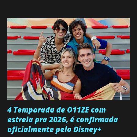
interrompe sua investigação ao conhecer Jenny, mas ela
não demonstra interesse em interagir com ele. Joana
confessa a Gabriel que ele demonstrou ser o tipo de
pessoa que ela tanto desejou durante toda a vida. Camila
entra no quarto de Gabriel e imagina como seria o
encontro deles, quando conseguir seduzi-lo. Manuel avisa a
Paula sobre a suposta infidelidade de Gabriel com Joana.
Rogerio consegue se livrar de todas as suspeitas pelo
desaparecimento de Francisco, apontando que ele poderia
ter sido vítima da fúria de Gabriel. Artur informa a Gabriel
que a clínica inseminou por engano outra paciente, que está
...
4 Temporada de O11ZE com
estreia pra 2026, é confirmada
oficialmente pelo Disney+