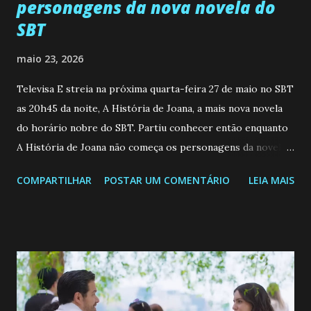
personagens da nova novela do
SBT
maio 23, 2026
Televisa E streia na próxima quarta-feira 27 de maio no SBT
as 20h45 da noite, A História de Joana, a mais nova novela
do horário nobre do SBT. Partiu conhecer então enquanto
A História de Joana não começa os personagens da novela?
Confira: Leia também... Veja a Programação Semanal do SBT
COMPARTILHAR
POSTAR UM COMENTÁRIO
LEIA MAIS
de 25/05/26 a 31/05/26 JOANA GUADALUPE (Camila
Valero) Uma jovem humilde e moderna, filha de mãe
solteira e neta de uma mulher abandonada pelo marido, não
quer que o mesmo lhe aconteça na vida, por isso decidiu
permanecer virgem até encontrar o homem que realmente
ama, o que não é fácil, já que dedica todas as suas energias a
se aprimorar, trabalhando, estudando e se orgulhando de