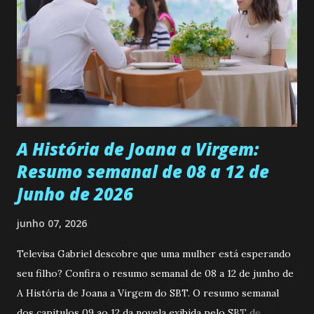
ser a primeira mulher da família a ingressar na
universidade. Ela tem uma personalidade muito alegre, é
muito madura para a idade, determinada, criativa e
empática. Detesta injustiças e é uma ótima amiga. Pode ser
teimosa e muito persistente quando decide fazer algo.
Durante um exame ginecológico, ela é inseminada por eng...
A História de Joana a Virgem:
Resumo semanal de 08 a 12 de
Junho de 2026
junho 07, 2026
Televisa Gabriel descobre que uma mulher está esperando
seu filho? Confira o resumo semanal de 08 a 12 de junho de
A História de Joana a Virgem do SBT. O resumo semanal
dos capitulos 09 ao 12 da novela exibida pelo SBT de