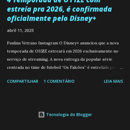
estreia pra 2026, é confirmada
oficialmente pelo Disney+
abril 11, 2025
Paulina Vetrano Instagram O Disney+ anunciou que a nova
temporada de O11ZE estreará em 2026 exclusivamente no
serviço de streaming. A nova entrega da popular série
centrada no time de futebol “Os Falcões” é estrelada por
Mariano González (Gabo), David Penagos (Ricky) e Luan
COMPARTILHAR
1 COMENTÁRIO
LEIA MAIS
Brum (Dedé), que voltam a interpretar seus personagens
originais, e apresenta um elenco de novos Falcões liderado
pelo ator mexicano Emiliano González (Gael). Os episódios
também contam com a participação especial do renomado
Tecnologia do Blogger
atleta Sergio “Kun” Agüero, além de outras figuras de
destaque do futebol e do jornalismo esportivo. Leia