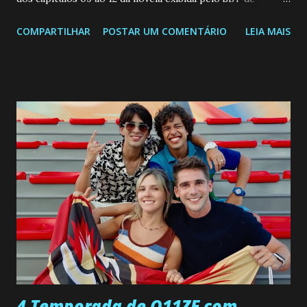
segunda a sexta-feira as 20h45 da noite: Leia também... Veja
COMPARTILHAR
POSTAR UM COMENTÁRIO
LEIA MAIS
a Programação Semanal do SBT de 08/06/26 a 14/06/26
SEGUNDA-FEIRA 08 DE JUNHO: CAPITULO 9 Salvador
interrompe sua investigação ao conhecer Jenny, mas ela
não demonstra interesse em interagir com ele. Joana
confessa a Gabriel que ele demonstrou ser o tipo de
pessoa que ela tanto desejou durante toda a vida. Camila
entra no quarto de Gabriel e imagina como seria o
encontro deles, quando conseguir seduzi-lo. Manuel avisa a
Paula sobre a suposta infidelidade de Gabriel com Joana.
Rogerio consegue se livrar de todas as suspeitas pelo
desaparecimento de Francisco, apontando que ele poderia
ter sido vítima da fúria de Gabriel. Artur informa a Gabriel
que a clínica inseminou por engano outra paciente, que está
...
4 Temporada de O11ZE com