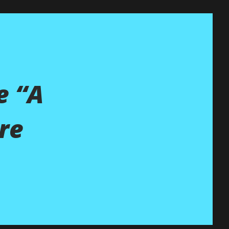
e “A
re