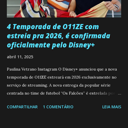
ter sido vítima da fúria de Gabriel. Artur informa a Gabriel
que a clínica inseminou por engano outra paciente, que está
...
4 Temporada de O11ZE com
estreia pra 2026, é confirmada
oficialmente pelo Disney+
abril 11, 2025
Paulina Vetrano Instagram O Disney+ anunciou que a nova
temporada de O11ZE estreará em 2026 exclusivamente no
serviço de streaming. A nova entrega da popular série
centrada no time de futebol “Os Falcões” é estrelada por
Mariano González (Gabo), David Penagos (Ricky) e Luan
COMPARTILHAR
1 COMENTÁRIO
LEIA MAIS
Brum (Dedé), que voltam a interpretar seus personagens
originais, e apresenta um elenco de novos Falcões liderado
pelo ator mexicano Emiliano González (Gael). Os episódios