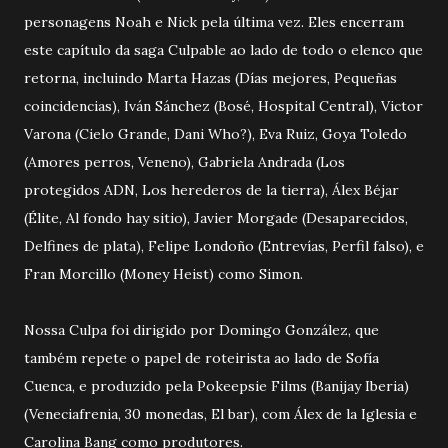
personagens Noah e Nick pela última vez. Eles encerram
este capítulo da saga Culpable ao lado de todo o elenco que
retorna, incluindo Marta Hazas (Días mejores, Pequeñas
coincidencias), Iván Sánchez (Bosé, Hospital Central), Victor
Varona (Cielo Grande, Dani Who?), Eva Ruiz, Goya Toledo
(Amores perros, Veneno), Gabriela Andrada (Los
protegidos ADN, Los herederos de la tierra), Álex Béjar
(Élite, Al fondo hay sitio), Javier Morgade (Desaparecidos,
Delfines de plata), Felipe Londoño (Entrevías, Perfil falso), e
Fran Morcillo (Money Heist) como Simon.
Nossa Culpa foi dirigido por Domingo González, que
também repete o papel de roteirista ao lado de Sofía
Cuenca, e produzido pela Pokeepsie Films (Banijay Iberia)
(Veneciafrenia, 30 monedas, El bar), com Álex de la Iglesia e
Carolina Bang como produtores.