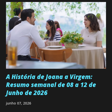
permanecer virgem até encontrar o homem que realmente
ama, o que não é fácil, já que dedica todas as suas energias a
se aprimorar, trabalhando, estudando e se orgulhando de
ser a primeira mulher da família a ingressar na
universidade. Ela tem uma personalidade muito alegre, é
muito madura para a idade, determinada, criativa e
empática. Detesta injustiças e é uma ótima amiga. Pode ser
teimosa e muito persistente quando decide fazer algo.
Durante um exame ginecológico, ela é inseminada por eng...
A História de Joana a Virgem:
Resumo semanal de 08 a 12 de
Junho de 2026
junho 07, 2026