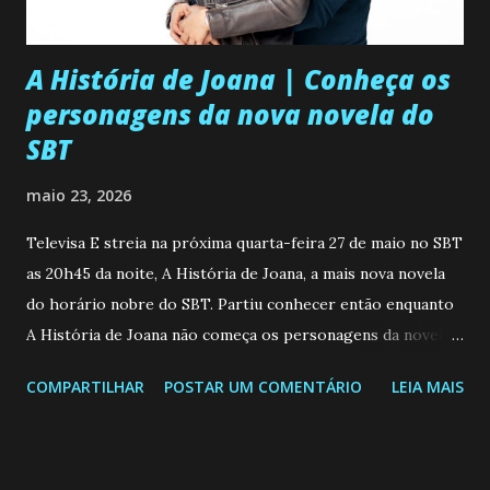
A História de Joana | Conheça os
personagens da nova novela do
SBT
maio 23, 2026
Televisa E streia na próxima quarta-feira 27 de maio no SBT
as 20h45 da noite, A História de Joana, a mais nova novela
do horário nobre do SBT. Partiu conhecer então enquanto
A História de Joana não começa os personagens da novela?
Confira: Leia também... Veja a Programação Semanal do SBT
COMPARTILHAR
POSTAR UM COMENTÁRIO
LEIA MAIS
de 25/05/26 a 31/05/26 JOANA GUADALUPE (Camila
Valero) Uma jovem humilde e moderna, filha de mãe
solteira e neta de uma mulher abandonada pelo marido, não
quer que o mesmo lhe aconteça na vida, por isso decidiu