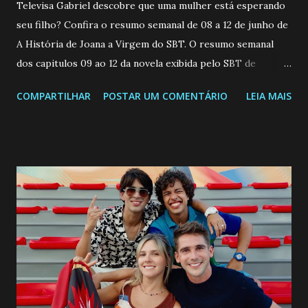
Televisa Gabriel descobre que uma mulher está esperando
seu filho? Confira o resumo semanal de 08 a 12 de junho de
A História de Joana a Virgem do SBT. O resumo semanal
dos capitulos 09 ao 12 da novela exibida pelo SBT de
segunda a sexta-feira as 20h45 da noite: Leia também... Veja
COMPARTILHAR
POSTAR UM COMENTÁRIO
LEIA MAIS
a Programação Semanal do SBT de 08/06/26 a 14/06/26
SEGUNDA-FEIRA 08 DE JUNHO: CAPITULO 9 Salvador
interrompe sua investigação ao conhecer Jenny, mas ela
não demonstra interesse em interagir com ele. Joana
confessa a Gabriel que ele demonstrou ser o tipo de
pessoa que ela tanto desejou durante toda a vida. Camila
entra no quarto de Gabriel e imagina como seria o
encontro deles, quando conseguir seduzi-lo. Manuel avisa a
Paula sobre a suposta infidelidade de Gabriel com Joana.
Rogerio consegue se livrar de todas as suspeitas pelo
desaparecimento de Francisco, apontando que ele poderia