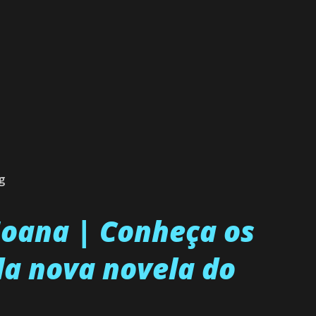
g
 Joana | Conheça os
a nova novela do