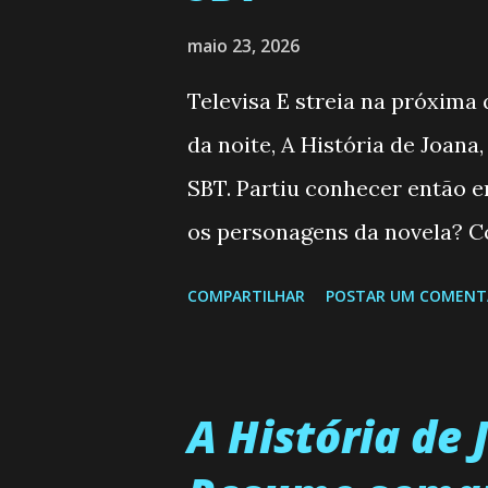
maio 23, 2026
Televisa E streia na próxima
da noite, A História de Joana
SBT. Partiu conhecer então 
os personagens da novela? Co
Semanal do SBT de 25/05/2
COMPARTILHAR
POSTAR UM COMENT
Valero) Uma jovem humilde e 
uma mulher abandonada pelo
aconteça na vida, por isso d
A História de 
homem que realmente ama, o q