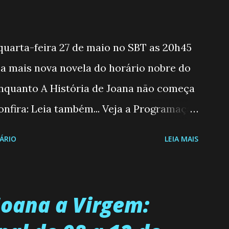
 quarta-feira 27 de maio no SBT as 20h45
, a mais nova novela do horário nobre do
enquanto A História de Joana não começa
nfira: Leia também... Veja a Programação
6 a 31/05/26 JOANA GUADALUPE (Camila
ÁRIO
LEIA MAIS
moderna, filha de mãe solteira e neta de
 marido, não quer que o mesmo lhe
ecidiu permanecer virgem até encontrar o
Joana a Virgem:
ue não é fácil, já que dedica todas as