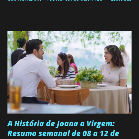
de 25/05/26 a 31/05/26 JOANA GUADALUPE (Camila
Valero) Uma jovem humilde e moderna, filha de mãe
solteira e neta de uma mulher abandonada pelo marido, não
quer que o mesmo lhe aconteça na vida, por isso decidiu
permanecer virgem até encontrar o homem que realmente
ama, o que não é fácil, já que dedica todas as suas energias a
se aprimorar, trabalhando, estudando e se orgulhando de
ser a primeira mulher da família a ingressar na
universidade. Ela tem uma personalidade muito alegre, é
muito madura para a idade, determinada, criativa e
empática. Detesta injustiças e é uma ótima amiga. Pode ser
teimosa e muito persistente quando decide fazer algo.
Durante um exame ginecológico, ela é inseminada por eng...
A História de Joana a Virgem:
Resumo semanal de 08 a 12 de