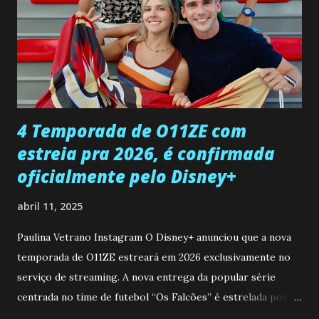
Paula sobre a suposta infidelidade de Gabriel com Joana.
Rogerio consegue se livrar de todas as suspeitas pelo
desaparecimento de Francisco, apontando que ele poderia
ter sido vítima da fúria de Gabriel. Artur informa a Gabriel
que a clínica inseminou por engano outra paciente, que está
...
4 Temporada de O11ZE com
estreia pra 2026, é confirmada
oficialmente pelo Disney+
abril 11, 2025
Paulina Vetrano Instagram O Disney+ anunciou que a nova
temporada de O11ZE estreará em 2026 exclusivamente no
serviço de streaming. A nova entrega da popular série
centrada no time de futebol “Os Falcões” é estrelada por
Mariano González (Gabo), David Penagos (Ricky) e Luan