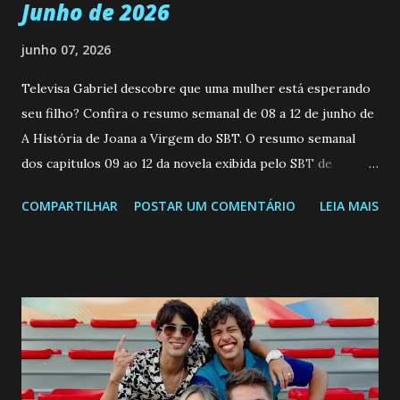
Junho de 2026
junho 07, 2026
Televisa Gabriel descobre que uma mulher está esperando
seu filho? Confira o resumo semanal de 08 a 12 de junho de
A História de Joana a Virgem do SBT. O resumo semanal
dos capitulos 09 ao 12 da novela exibida pelo SBT de
segunda a sexta-feira as 20h45 da noite: Leia também... Veja
COMPARTILHAR
POSTAR UM COMENTÁRIO
LEIA MAIS
a Programação Semanal do SBT de 08/06/26 a 14/06/26
SEGUNDA-FEIRA 08 DE JUNHO: CAPITULO 9 Salvador
interrompe sua investigação ao conhecer Jenny, mas ela
não demonstra interesse em interagir com ele. Joana
confessa a Gabriel que ele demonstrou ser o tipo de
pessoa que ela tanto desejou durante toda a vida. Camila
entra no quarto de Gabriel e imagina como seria o
encontro deles, quando conseguir seduzi-lo. Manuel avisa a