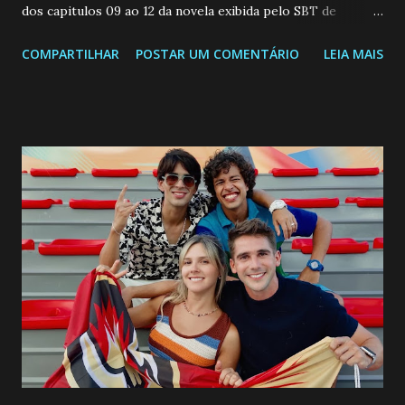
dos capitulos 09 ao 12 da novela exibida pelo SBT de
segunda a sexta-feira as 20h45 da noite: Leia também... Veja
COMPARTILHAR
POSTAR UM COMENTÁRIO
LEIA MAIS
a Programação Semanal do SBT de 08/06/26 a 14/06/26
SEGUNDA-FEIRA 08 DE JUNHO: CAPITULO 9 Salvador
interrompe sua investigação ao conhecer Jenny, mas ela
não demonstra interesse em interagir com ele. Joana
confessa a Gabriel que ele demonstrou ser o tipo de
pessoa que ela tanto desejou durante toda a vida. Camila
entra no quarto de Gabriel e imagina como seria o
encontro deles, quando conseguir seduzi-lo. Manuel avisa a
Paula sobre a suposta infidelidade de Gabriel com Joana.
Rogerio consegue se livrar de todas as suspeitas pelo
desaparecimento de Francisco, apontando que ele poderia
ter sido vítima da fúria de Gabriel. Artur informa a Gabriel
que a clínica inseminou por engano outra paciente, que está
...