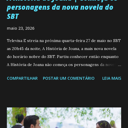
personagens da nova novela do
SBT
maio 23, 2026
Televisa E streia na próxima quarta-feira 27 de maio no SBT
as 20h45 da noite, A História de Joana, a mais nova novela
do horário nobre do SBT. Partiu conhecer então enquanto
A História de Joana não começa os personagens da novela?
Confira: Leia também... Veja a Programação Semanal do SBT
COMPARTILHAR
POSTAR UM COMENTÁRIO
LEIA MAIS
de 25/05/26 a 31/05/26 JOANA GUADALUPE (Camila
Valero) Uma jovem humilde e moderna, filha de mãe
solteira e neta de uma mulher abandonada pelo marido, não
quer que o mesmo lhe aconteça na vida, por isso decidiu
permanecer virgem até encontrar o homem que realmente
ama, o que não é fácil, já que dedica todas as suas energias a