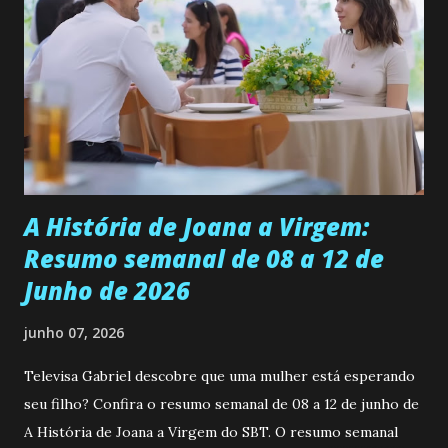
se aprimorar, trabalhando, estudando e se orgulhando de
ser a primeira mulher da família a ingressar na
universidade. Ela tem uma personalidade muito alegre, é
muito madura para a idade, determinada, criativa e
empática. Detesta injustiças e é uma ótima amiga. Pode ser
teimosa e muito persistente quando decide fazer algo.
Durante um exame ginecológico, ela é inseminada por eng...
A História de Joana a Virgem:
Resumo semanal de 08 a 12 de
Junho de 2026
junho 07, 2026
Televisa Gabriel descobre que uma mulher está esperando
seu filho? Confira o resumo semanal de 08 a 12 de junho de
A História de Joana a Virgem do SBT. O resumo semanal