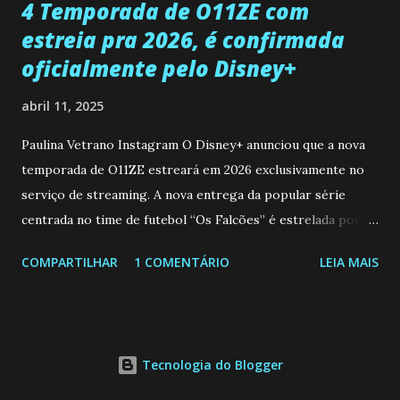
4 Temporada de O11ZE com
estreia pra 2026, é confirmada
oficialmente pelo Disney+
abril 11, 2025
Paulina Vetrano Instagram O Disney+ anunciou que a nova
temporada de O11ZE estreará em 2026 exclusivamente no
serviço de streaming. A nova entrega da popular série
centrada no time de futebol “Os Falcões” é estrelada por
Mariano González (Gabo), David Penagos (Ricky) e Luan
COMPARTILHAR
1 COMENTÁRIO
LEIA MAIS
Brum (Dedé), que voltam a interpretar seus personagens
originais, e apresenta um elenco de novos Falcões liderado
pelo ator mexicano Emiliano González (Gael). Os episódios
também contam com a participação especial do renomado
Tecnologia do Blogger
atleta Sergio “Kun” Agüero, além de outras figuras de
destaque do futebol e do jornalismo esportivo. Leia