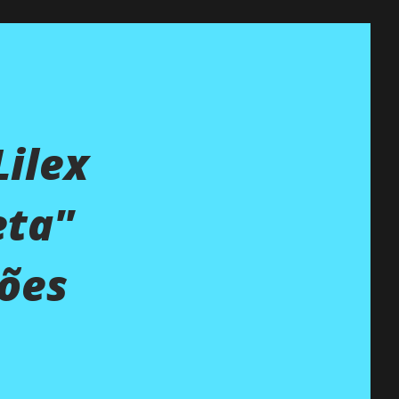
Lilex
ta''
ções