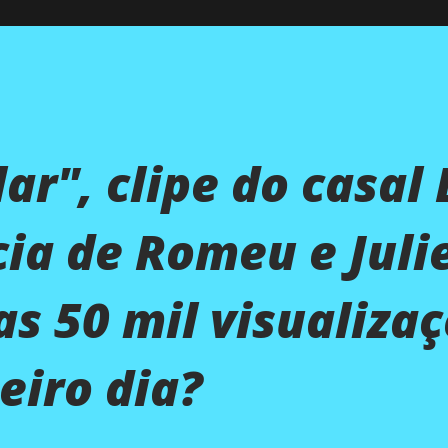
r", clipe do casal 
cia de Romeu e Julie
as 50 mil visualiza
eiro dia?