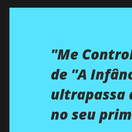
"Me Controla
de ''A Infân
ultrapassa 
no seu prim