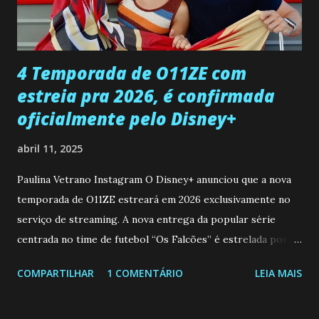
ter sido vítima da fúria de Gabriel. Artur informa a Gabriel
que a clínica inseminou por engano outra paciente, que está
...
4 Temporada de O11ZE com
estreia pra 2026, é confirmada
oficialmente pelo Disney+
abril 11, 2025
Paulina Vetrano Instagram O Disney+ anunciou que a nova
temporada de O11ZE estreará em 2026 exclusivamente no
serviço de streaming. A nova entrega da popular série
centrada no time de futebol “Os Falcões” é estrelada por
Mariano González (Gabo), David Penagos (Ricky) e Luan
COMPARTILHAR
1 COMENTÁRIO
LEIA MAIS
Brum (Dedé), que voltam a interpretar seus personagens
originais, e apresenta um elenco de novos Falcões liderado
pelo ator mexicano Emiliano González (Gael). Os episódios