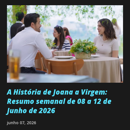
quer que o mesmo lhe aconteça na vida, por isso decidiu
permanecer virgem até encontrar o homem que realmente
ama, o que não é fácil, já que dedica todas as suas energias a
se aprimorar, trabalhando, estudando e se orgulhando de
ser a primeira mulher da família a ingressar na
universidade. Ela tem uma personalidade muito alegre, é
muito madura para a idade, determinada, criativa e
empática. Detesta injustiças e é uma ótima amiga. Pode ser
teimosa e muito persistente quando decide fazer algo.
Durante um exame ginecológico, ela é inseminada por eng...
A História de Joana a Virgem:
Resumo semanal de 08 a 12 de
Junho de 2026
junho 07, 2026