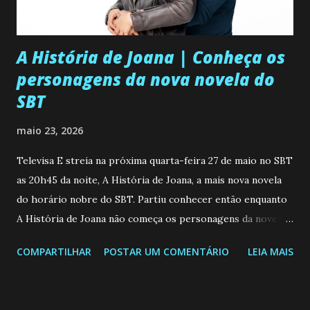
A História de Joana | Conheça os
personagens da nova novela do
SBT
maio 23, 2026
Televisa E streia na próxima quarta-feira 27 de maio no SBT
as 20h45 da noite, A História de Joana, a mais nova novela
do horário nobre do SBT. Partiu conhecer então enquanto
A História de Joana não começa os personagens da novela?
Confira: Leia também... Veja a Programação Semanal do SBT
COMPARTILHAR
POSTAR UM COMENTÁRIO
LEIA MAIS
de 25/05/26 a 31/05/26 JOANA GUADALUPE (Camila
Valero) Uma jovem humilde e moderna, filha de mãe
solteira e neta de uma mulher abandonada pelo marido, não