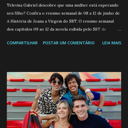
Televisa Gabriel descobre que uma mulher está esperando
seu filho? Confira o resumo semanal de 08 a 12 de junho de
A História de Joana a Virgem do SBT. O resumo semanal
dos capitulos 09 ao 12 da novela exibida pelo SBT de
segunda a sexta-feira as 20h45 da noite: Leia também... Veja
COMPARTILHAR
POSTAR UM COMENTÁRIO
LEIA MAIS
a Programação Semanal do SBT de 08/06/26 a 14/06/26
SEGUNDA-FEIRA 08 DE JUNHO: CAPITULO 9 Salvador
interrompe sua investigação ao conhecer Jenny, mas ela
não demonstra interesse em interagir com ele. Joana
confessa a Gabriel que ele demonstrou ser o tipo de
pessoa que ela tanto desejou durante toda a vida. Camila
entra no quarto de Gabriel e imagina como seria o
encontro deles, quando conseguir seduzi-lo. Manuel avisa a
Paula sobre a suposta infidelidade de Gabriel com Joana.
Rogerio consegue se livrar de todas as suspeitas pelo
desaparecimento de Francisco, apontando que ele poderia