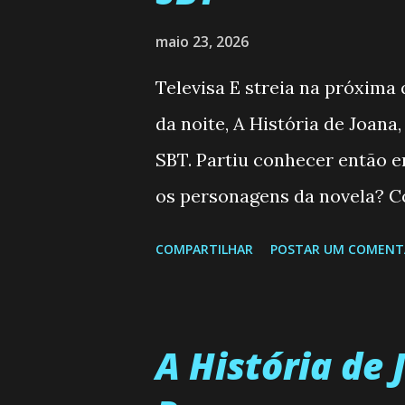
maio 23, 2026
Televisa E streia na próxima
da noite, A História de Joana
SBT. Partiu conhecer então 
os personagens da novela? Co
Semanal do SBT de 25/05/2
COMPARTILHAR
POSTAR UM COMENT
Valero) Uma jovem humilde e 
uma mulher abandonada pelo
aconteça na vida, por isso d
A História de 
homem que realmente ama, o q