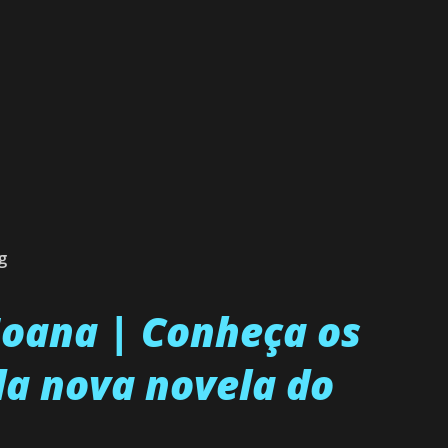
g
 Joana | Conheça os
a nova novela do