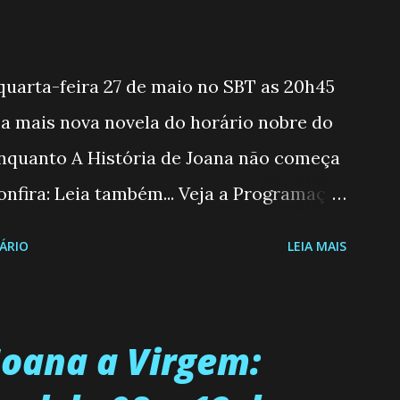
 quarta-feira 27 de maio no SBT as 20h45
, a mais nova novela do horário nobre do
enquanto A História de Joana não começa
nfira: Leia também... Veja a Programação
6 a 31/05/26 JOANA GUADALUPE (Camila
ÁRIO
LEIA MAIS
moderna, filha de mãe solteira e neta de
 marido, não quer que o mesmo lhe
ecidiu permanecer virgem até encontrar o
Joana a Virgem:
ue não é fácil, já que dedica todas as