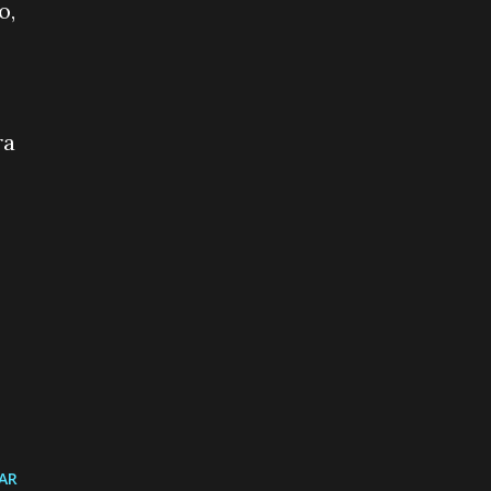
o,
ra
AR