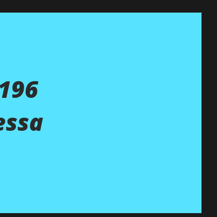
 196
essa