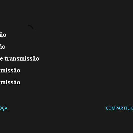
são
ão
ve transmissão
smissão
smissão
OÇA
COMPARTILH