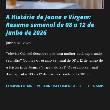
Durante um exame ginecológico, ela é inseminada por eng...
A História de Joana a Virgem:
Resumo semanal de 08 a 12 de
Junho de 2026
junho 07, 2026
Televisa Gabriel descobre que uma mulher está esperando
seu filho? Confira o resumo semanal de 08 a 12 de junho de
A História de Joana a Virgem do SBT. O resumo semanal
dos capitulos 09 ao 12 da novela exibida pelo SBT de
segunda a sexta-feira as 20h45 da noite: Leia também... Veja
COMPARTILHAR
POSTAR UM COMENTÁRIO
LEIA MAIS
a Programação Semanal do SBT de 08/06/26 a 14/06/26
SEGUNDA-FEIRA 08 DE JUNHO: CAPITULO 9 Salvador
interrompe sua investigação ao conhecer Jenny, mas ela
não demonstra interesse em interagir com ele. Joana