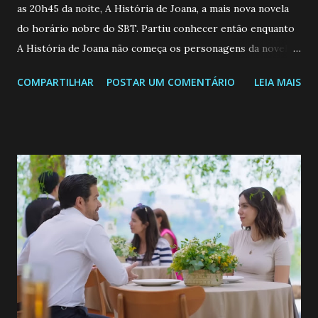
as 20h45 da noite, A História de Joana, a mais nova novela
do horário nobre do SBT. Partiu conhecer então enquanto
A História de Joana não começa os personagens da novela?
Confira: Leia também... Veja a Programação Semanal do SBT
COMPARTILHAR
POSTAR UM COMENTÁRIO
LEIA MAIS
de 25/05/26 a 31/05/26 JOANA GUADALUPE (Camila
Valero) Uma jovem humilde e moderna, filha de mãe
solteira e neta de uma mulher abandonada pelo marido, não
quer que o mesmo lhe aconteça na vida, por isso decidiu
permanecer virgem até encontrar o homem que realmente
ama, o que não é fácil, já que dedica todas as suas energias a
se aprimorar, trabalhando, estudando e se orgulhando de
ser a primeira mulher da família a ingressar na
universidade. Ela tem uma personalidade muito alegre, é
muito madura para a idade, determinada, criativa e
empática. Detesta injustiças e é uma ótima amiga. Pode ser
teimosa e muito persistente quando decide fazer algo.