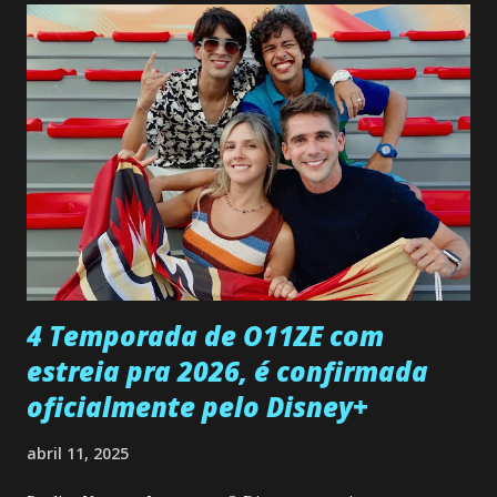
confessa a Gabriel que ele demonstrou ser o tipo de
pessoa que ela tanto desejou durante toda a vida. Camila
entra no quarto de Gabriel e imagina como seria o
encontro deles, quando conseguir seduzi-lo. Manuel avisa a
Paula sobre a suposta infidelidade de Gabriel com Joana.
Rogerio consegue se livrar de todas as suspeitas pelo
desaparecimento de Francisco, apontando que ele poderia
ter sido vítima da fúria de Gabriel. Artur informa a Gabriel
que a clínica inseminou por engano outra paciente, que está
...
4 Temporada de O11ZE com
estreia pra 2026, é confirmada
oficialmente pelo Disney+
abril 11, 2025