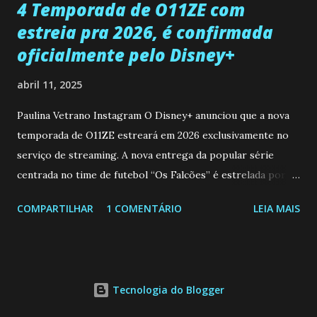
4 Temporada de O11ZE com
estreia pra 2026, é confirmada
oficialmente pelo Disney+
abril 11, 2025
Paulina Vetrano Instagram O Disney+ anunciou que a nova
temporada de O11ZE estreará em 2026 exclusivamente no
serviço de streaming. A nova entrega da popular série
centrada no time de futebol “Os Falcões” é estrelada por
Mariano González (Gabo), David Penagos (Ricky) e Luan
COMPARTILHAR
1 COMENTÁRIO
LEIA MAIS
Brum (Dedé), que voltam a interpretar seus personagens
originais, e apresenta um elenco de novos Falcões liderado
pelo ator mexicano Emiliano González (Gael). Os episódios
também contam com a participação especial do renomado
Tecnologia do Blogger
atleta Sergio “Kun” Agüero, além de outras figuras de
destaque do futebol e do jornalismo esportivo. Leia