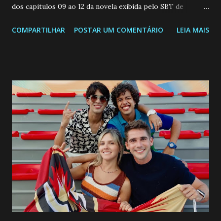
dos capitulos 09 ao 12 da novela exibida pelo SBT de
segunda a sexta-feira as 20h45 da noite: Leia também... Veja
COMPARTILHAR
POSTAR UM COMENTÁRIO
LEIA MAIS
a Programação Semanal do SBT de 08/06/26 a 14/06/26
SEGUNDA-FEIRA 08 DE JUNHO: CAPITULO 9 Salvador
interrompe sua investigação ao conhecer Jenny, mas ela
não demonstra interesse em interagir com ele. Joana
confessa a Gabriel que ele demonstrou ser o tipo de
pessoa que ela tanto desejou durante toda a vida. Camila
entra no quarto de Gabriel e imagina como seria o
encontro deles, quando conseguir seduzi-lo. Manuel avisa a
Paula sobre a suposta infidelidade de Gabriel com Joana.
Rogerio consegue se livrar de todas as suspeitas pelo
desaparecimento de Francisco, apontando que ele poderia
ter sido vítima da fúria de Gabriel. Artur informa a Gabriel
que a clínica inseminou por engano outra paciente, que está
...