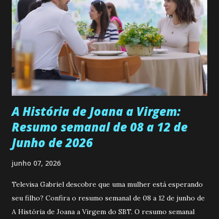
se aprimorar, trabalhando, estudando e se orgulhando de
ser a primeira mulher da família a ingressar na
universidade. Ela tem uma personalidade muito alegre, é
muito madura para a idade, determinada, criativa e
empática. Detesta injustiças e é uma ótima amiga. Pode ser
teimosa e muito persistente quando decide fazer algo.
Durante um exame ginecológico, ela é inseminada por eng...
A História de Joana a Virgem:
Resumo semanal de 08 a 12 de
Junho de 2026
junho 07, 2026
Televisa Gabriel descobre que uma mulher está esperando
seu filho? Confira o resumo semanal de 08 a 12 de junho de
A História de Joana a Virgem do SBT. O resumo semanal