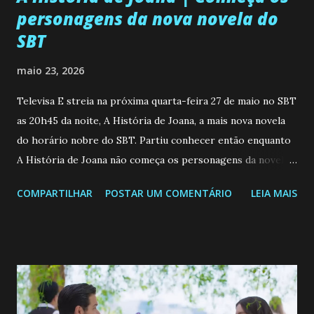
personagens da nova novela do
SBT
maio 23, 2026
Televisa E streia na próxima quarta-feira 27 de maio no SBT
as 20h45 da noite, A História de Joana, a mais nova novela
do horário nobre do SBT. Partiu conhecer então enquanto
A História de Joana não começa os personagens da novela?
Confira: Leia também... Veja a Programação Semanal do SBT
COMPARTILHAR
POSTAR UM COMENTÁRIO
LEIA MAIS
de 25/05/26 a 31/05/26 JOANA GUADALUPE (Camila
Valero) Uma jovem humilde e moderna, filha de mãe
solteira e neta de uma mulher abandonada pelo marido, não
quer que o mesmo lhe aconteça na vida, por isso decidiu
permanecer virgem até encontrar o homem que realmente
ama, o que não é fácil, já que dedica todas as suas energias a