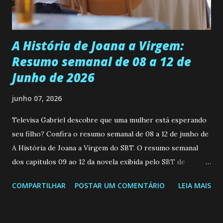
teimosa e muito persistente quando decide fazer algo.
Durante um exame ginecológico, ela é inseminada por eng...
A História de Joana a Virgem:
Resumo semanal de 08 a 12 de
Junho de 2026
junho 07, 2026
Televisa Gabriel descobre que uma mulher está esperando
seu filho? Confira o resumo semanal de 08 a 12 de junho de
A História de Joana a Virgem do SBT. O resumo semanal
dos capitulos 09 ao 12 da novela exibida pelo SBT de
segunda a sexta-feira as 20h45 da noite: Leia também... Veja
COMPARTILHAR
POSTAR UM COMENTÁRIO
LEIA MAIS
a Programação Semanal do SBT de 08/06/26 a 14/06/26
SEGUNDA-FEIRA 08 DE JUNHO: CAPITULO 9 Salvador
interrompe sua investigação ao conhecer Jenny, mas ela