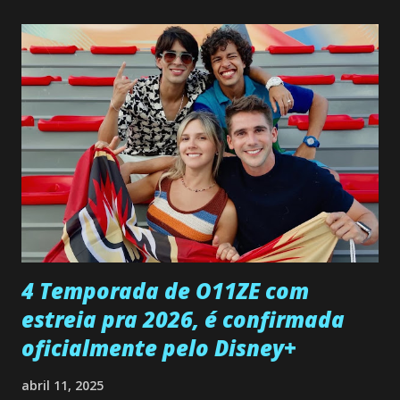
não demonstra interesse em interagir com ele. Joana
confessa a Gabriel que ele demonstrou ser o tipo de
pessoa que ela tanto desejou durante toda a vida. Camila
entra no quarto de Gabriel e imagina como seria o
encontro deles, quando conseguir seduzi-lo. Manuel avisa a
Paula sobre a suposta infidelidade de Gabriel com Joana.
Rogerio consegue se livrar de todas as suspeitas pelo
desaparecimento de Francisco, apontando que ele poderia
ter sido vítima da fúria de Gabriel. Artur informa a Gabriel
que a clínica inseminou por engano outra paciente, que está
...
4 Temporada de O11ZE com
estreia pra 2026, é confirmada
oficialmente pelo Disney+
abril 11, 2025