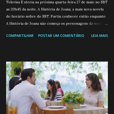
Televisa E streia na próxima quarta-feira 27 de maio no SBT
as 20h45 da noite, A História de Joana, a mais nova novela
do horário nobre do SBT. Partiu conhecer então enquanto
A História de Joana não começa os personagens da novela?
Confira: Leia também... Veja a Programação Semanal do SBT
COMPARTILHAR
POSTAR UM COMENTÁRIO
LEIA MAIS
de 25/05/26 a 31/05/26 JOANA GUADALUPE (Camila
Valero) Uma jovem humilde e moderna, filha de mãe
solteira e neta de uma mulher abandonada pelo marido, não
quer que o mesmo lhe aconteça na vida, por isso decidiu
permanecer virgem até encontrar o homem que realmente
ama, o que não é fácil, já que dedica todas as suas energias a
se aprimorar, trabalhando, estudando e se orgulhando de
ser a primeira mulher da família a ingressar na
universidade. Ela tem uma personalidade muito alegre, é
muito madura para a idade, determinada, criativa e
empática. Detesta injustiças e é uma ótima amiga. Pode ser