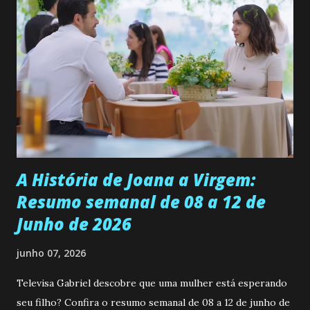
ama, o que não é fácil, já que dedica todas as suas energias a
se aprimorar, trabalhando, estudando e se orgulhando de
ser a primeira mulher da família a ingressar na
universidade. Ela tem uma personalidade muito alegre, é
muito madura para a idade, determinada, criativa e
empática. Detesta injustiças e é uma ótima amiga. Pode ser
teimosa e muito persistente quando decide fazer algo.
Durante um exame ginecológico, ela é inseminada por eng...
A História de Joana a Virgem:
Resumo semanal de 08 a 12 de
Junho de 2026
junho 07, 2026
Televisa Gabriel descobre que uma mulher está esperando
seu filho? Confira o resumo semanal de 08 a 12 de junho de