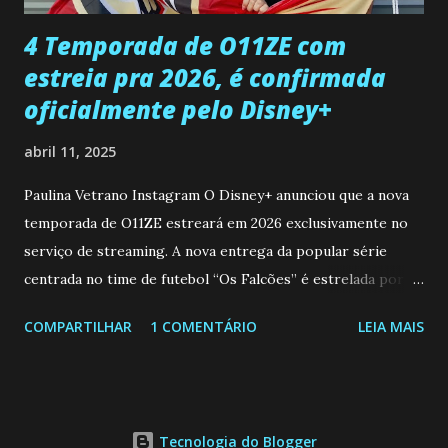
...
4 Temporada de O11ZE com
estreia pra 2026, é confirmada
oficialmente pelo Disney+
abril 11, 2025
Paulina Vetrano Instagram O Disney+ anunciou que a nova
temporada de O11ZE estreará em 2026 exclusivamente no
serviço de streaming. A nova entrega da popular série
centrada no time de futebol “Os Falcões” é estrelada por
Mariano González (Gabo), David Penagos (Ricky) e Luan
COMPARTILHAR
1 COMENTÁRIO
LEIA MAIS
Brum (Dedé), que voltam a interpretar seus personagens
originais, e apresenta um elenco de novos Falcões liderado
pelo ator mexicano Emiliano González (Gael). Os episódios
também contam com a participação especial do renomado
Tecnologia do Blogger
atleta Sergio “Kun” Agüero, além de outras figuras de