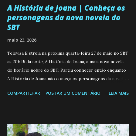
A História de Joana | Conheça os
personagens da nova novela do
SBT
maio 23, 2026
Televisa E streia na próxima quarta-feira 27 de maio no SBT
as 20h45 da noite, A História de Joana, a mais nova novela
do horário nobre do SBT. Partiu conhecer então enquanto
A História de Joana não começa os personagens da novela?
Confira: Leia também... Veja a Programação Semanal do SBT
COMPARTILHAR
POSTAR UM COMENTÁRIO
LEIA MAIS
de 25/05/26 a 31/05/26 JOANA GUADALUPE (Camila
Valero) Uma jovem humilde e moderna, filha de mãe
solteira e neta de uma mulher abandonada pelo marido, não
quer que o mesmo lhe aconteça na vida, por isso decidiu
permanecer virgem até encontrar o homem que realmente