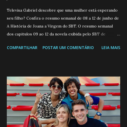
Televisa Gabriel descobre que uma mulher está esperando
seu filho? Confira o resumo semanal de 08 a 12 de junho de
A História de Joana a Virgem do SBT. O resumo semanal
dos capitulos 09 ao 12 da novela exibida pelo SBT de
segunda a sexta-feira as 20h45 da noite: Leia também... Veja
COMPARTILHAR
POSTAR UM COMENTÁRIO
LEIA MAIS
a Programação Semanal do SBT de 08/06/26 a 14/06/26
SEGUNDA-FEIRA 08 DE JUNHO: CAPITULO 9 Salvador
interrompe sua investigação ao conhecer Jenny, mas ela
não demonstra interesse em interagir com ele. Joana
confessa a Gabriel que ele demonstrou ser o tipo de
pessoa que ela tanto desejou durante toda a vida. Camila
entra no quarto de Gabriel e imagina como seria o
encontro deles, quando conseguir seduzi-lo. Manuel avisa a
Paula sobre a suposta infidelidade de Gabriel com Joana.
Rogerio consegue se livrar de todas as suspeitas pelo