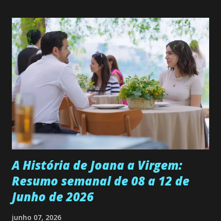
quer que o mesmo lhe aconteça na vida, por isso decidiu
permanecer virgem até encontrar o homem que realmente
ama, o que não é fácil, já que dedica todas as suas energias a
se aprimorar, trabalhando, estudando e se orgulhando de
ser a primeira mulher da família a ingressar na
universidade. Ela tem uma personalidade muito alegre, é
muito madura para a idade, determinada, criativa e
empática. Detesta injustiças e é uma ótima amiga. Pode ser
teimosa e muito persistente quando decide fazer algo.
Durante um exame ginecológico, ela é inseminada por eng...
A História de Joana a Virgem:
Resumo semanal de 08 a 12 de
Junho de 2026
junho 07, 2026