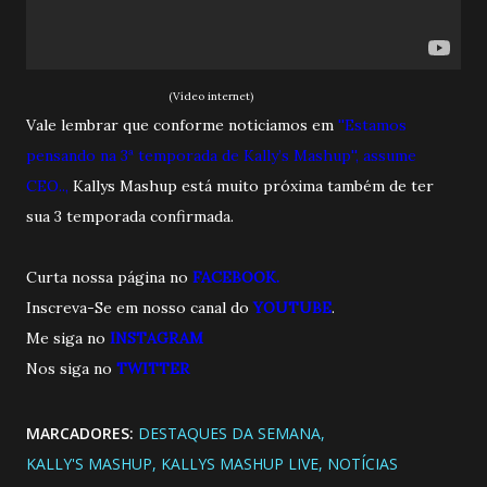
(Vídeo internet)
Vale lembrar que conforme noticiamos em
''Estamos
pensando na 3ª temporada de Kally’s Mashup'', assume
CEO..
,
Kallys Mashup está muito próxima também de ter
sua 3 temporada confirmada.
Curta nossa página no
FACEBOOK.
Inscreva-Se em nosso canal do
YOUTUBE
.
Me siga no
INSTAGRAM
Nos siga no
TWITTE
R
MARCADORES:
DESTAQUES DA SEMANA
KALLY'S MASHUP
KALLYS MASHUP LIVE
NOTÍCIAS