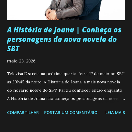
A História de Joana | Conheça os
personagens da nova novela do
SBT
maio 23, 2026
Televisa E streia na próxima quarta-feira 27 de maio no SBT
as 20h45 da noite, A História de Joana, a mais nova novela
do horário nobre do SBT. Partiu conhecer então enquanto
A História de Joana não começa os personagens da novela?
Confira: Leia também... Veja a Programação Semanal do SBT
COMPARTILHAR
POSTAR UM COMENTÁRIO
LEIA MAIS
de 25/05/26 a 31/05/26 JOANA GUADALUPE (Camila
Valero) Uma jovem humilde e moderna, filha de mãe
solteira e neta de uma mulher abandonada pelo marido, não