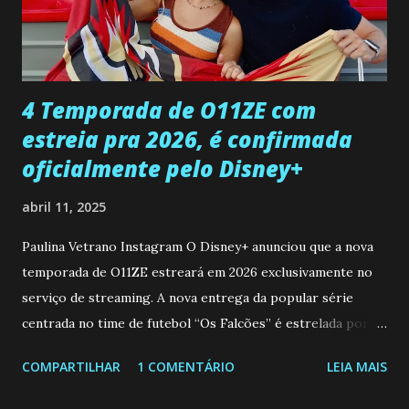
desaparecimento de Francisco, apontando que ele poderia
ter sido vítima da fúria de Gabriel. Artur informa a Gabriel
que a clínica inseminou por engano outra paciente, que está
...
4 Temporada de O11ZE com
estreia pra 2026, é confirmada
oficialmente pelo Disney+
abril 11, 2025
Paulina Vetrano Instagram O Disney+ anunciou que a nova
temporada de O11ZE estreará em 2026 exclusivamente no
serviço de streaming. A nova entrega da popular série
centrada no time de futebol “Os Falcões” é estrelada por
Mariano González (Gabo), David Penagos (Ricky) e Luan
COMPARTILHAR
1 COMENTÁRIO
LEIA MAIS
Brum (Dedé), que voltam a interpretar seus personagens
originais, e apresenta um elenco de novos Falcões liderado