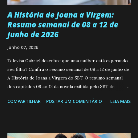
A História de Joana a Virgem:
Resumo semanal de 08 a 12 de
Junho de 2026
junho 07, 2026
Televisa Gabriel descobre que uma mulher está esperando
seu filho? Confira o resumo semanal de 08 a 12 de junho de
A História de Joana a Virgem do SBT. O resumo semanal
dos capitulos 09 ao 12 da novela exibida pelo SBT de
segunda a sexta-feira as 20h45 da noite: Leia também... Veja
COMPARTILHAR
POSTAR UM COMENTÁRIO
LEIA MAIS
a Programação Semanal do SBT de 08/06/26 a 14/06/26
SEGUNDA-FEIRA 08 DE JUNHO: CAPITULO 9 Salvador
interrompe sua investigação ao conhecer Jenny, mas ela
não demonstra interesse em interagir com ele. Joana