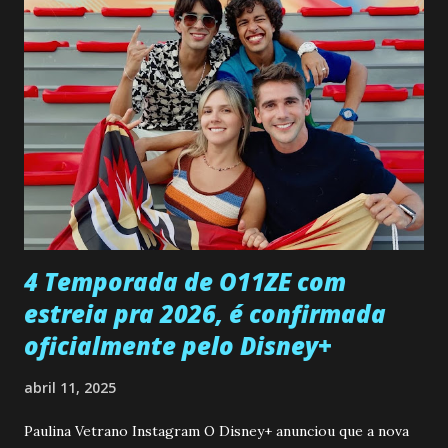
confessa a Gabriel que ele demonstrou ser o tipo de
pessoa que ela tanto desejou durante toda a vida. Camila
entra no quarto de Gabriel e imagina como seria o
encontro deles, quando conseguir seduzi-lo. Manuel avisa a
Paula sobre a suposta infidelidade de Gabriel com Joana.
Rogerio consegue se livrar de todas as suspeitas pelo
desaparecimento de Francisco, apontando que ele poderia
ter sido vítima da fúria de Gabriel. Artur informa a Gabriel
que a clínica inseminou por engano outra paciente, que está
...
4 Temporada de O11ZE com
estreia pra 2026, é confirmada
oficialmente pelo Disney+
abril 11, 2025
Paulina Vetrano Instagram O Disney+ anunciou que a nova