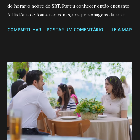
do horário nobre do SBT. Partiu conhecer então enquanto
A História de Joana não começa os personagens da novela?
Confira: Leia também... Veja a Programação Semanal do SBT
COMPARTILHAR
POSTAR UM COMENTÁRIO
LEIA MAIS
de 25/05/26 a 31/05/26 JOANA GUADALUPE (Camila
Valero) Uma jovem humilde e moderna, filha de mãe
solteira e neta de uma mulher abandonada pelo marido, não
quer que o mesmo lhe aconteça na vida, por isso decidiu
permanecer virgem até encontrar o homem que realmente
ama, o que não é fácil, já que dedica todas as suas energias a
se aprimorar, trabalhando, estudando e se orgulhando de
ser a primeira mulher da família a ingressar na
universidade. Ela tem uma personalidade muito alegre, é
muito madura para a idade, determinada, criativa e
empática. Detesta injustiças e é uma ótima amiga. Pode ser
teimosa e muito persistente quando decide fazer algo.
Durante um exame ginecológico, ela é inseminada por eng...