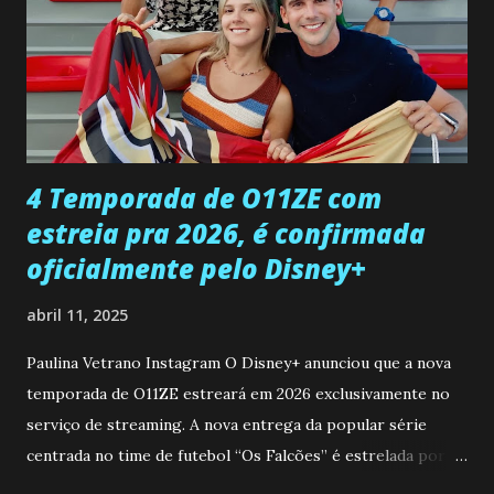
Paula sobre a suposta infidelidade de Gabriel com Joana.
Rogerio consegue se livrar de todas as suspeitas pelo
desaparecimento de Francisco, apontando que ele poderia
ter sido vítima da fúria de Gabriel. Artur informa a Gabriel
que a clínica inseminou por engano outra paciente, que está
...
4 Temporada de O11ZE com
estreia pra 2026, é confirmada
oficialmente pelo Disney+
abril 11, 2025
Paulina Vetrano Instagram O Disney+ anunciou que a nova
temporada de O11ZE estreará em 2026 exclusivamente no
serviço de streaming. A nova entrega da popular série
centrada no time de futebol “Os Falcões” é estrelada por
Mariano González (Gabo), David Penagos (Ricky) e Luan