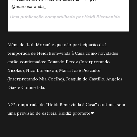
@marcosaranda_
Uma publicação compartilhada por Heidi Bienvenida A Casa 🐇♥️🐰 (@bienvenidaheidi) em
Além, de 'Loli Moran', e que não participarão da 1
temporada de Heidi Bem-vinda à Casa como novidades
estão confirmados: Eduardo Perez (Interpretando
Nicolas), Nico Lorenzon, Maria José Pescador
(Interpretando Mia Coelho), Joaquin de Castillo, Angeles
Diaz e Connie Isla.
A 2ª temporada de ''Heidi Bem-vinda à Casa'' continua sem
uma previsão de estreia. Heidi2 promete❤