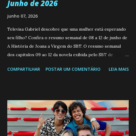
Junho de 2026
junho 07, 2026
Televisa Gabriel descobre que uma mulher está esperando
seu filho? Confira o resumo semanal de 08 a 12 de junho de
A História de Joana a Virgem do SBT. O resumo semanal
dos capitulos 09 ao 12 da novela exibida pelo SBT de
segunda a sexta-feira as 20h45 da noite: Leia também... Veja
COMPARTILHAR
POSTAR UM COMENTÁRIO
LEIA MAIS
a Programação Semanal do SBT de 08/06/26 a 14/06/26
SEGUNDA-FEIRA 08 DE JUNHO: CAPITULO 9 Salvador
interrompe sua investigação ao conhecer Jenny, mas ela
não demonstra interesse em interagir com ele. Joana
confessa a Gabriel que ele demonstrou ser o tipo de
pessoa que ela tanto desejou durante toda a vida. Camila
entra no quarto de Gabriel e imagina como seria o
encontro deles, quando conseguir seduzi-lo. Manuel avisa a