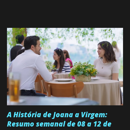
de 25/05/26 a 31/05/26 JOANA GUADALUPE (Camila
Valero) Uma jovem humilde e moderna, filha de mãe
solteira e neta de uma mulher abandonada pelo marido, não
quer que o mesmo lhe aconteça na vida, por isso decidiu
permanecer virgem até encontrar o homem que realmente
ama, o que não é fácil, já que dedica todas as suas energias a
se aprimorar, trabalhando, estudando e se orgulhando de
ser a primeira mulher da família a ingressar na
universidade. Ela tem uma personalidade muito alegre, é
muito madura para a idade, determinada, criativa e
empática. Detesta injustiças e é uma ótima amiga. Pode ser
teimosa e muito persistente quando decide fazer algo.
Durante um exame ginecológico, ela é inseminada por eng...
A História de Joana a Virgem:
Resumo semanal de 08 a 12 de