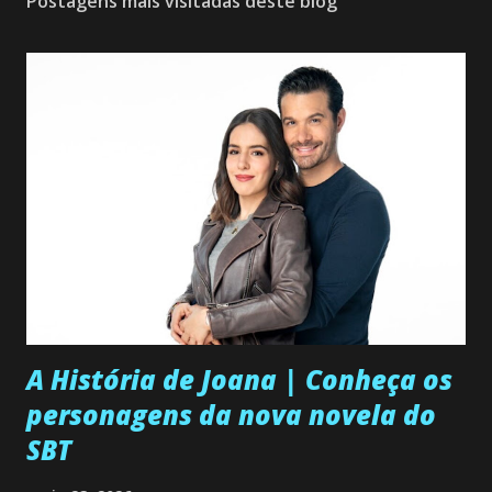
Postagens mais visitadas deste blog
A História de Joana | Conheça os
personagens da nova novela do
SBT