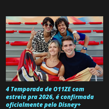
SEGUNDA-FEIRA 08 DE JUNHO: CAPITULO 9 Salvador
interrompe sua investigação ao conhecer Jenny, mas ela
não demonstra interesse em interagir com ele. Joana
confessa a Gabriel que ele demonstrou ser o tipo de
pessoa que ela tanto desejou durante toda a vida. Camila
entra no quarto de Gabriel e imagina como seria o
encontro deles, quando conseguir seduzi-lo. Manuel avisa a
Paula sobre a suposta infidelidade de Gabriel com Joana.
Rogerio consegue se livrar de todas as suspeitas pelo
desaparecimento de Francisco, apontando que ele poderia
ter sido vítima da fúria de Gabriel. Artur informa a Gabriel
que a clínica inseminou por engano outra paciente, que está
...
4 Temporada de O11ZE com
estreia pra 2026, é confirmada
oficialmente pelo Disney+