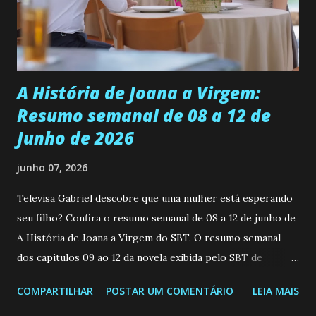
empática. Detesta injustiças e é uma ótima amiga. Pode ser
teimosa e muito persistente quando decide fazer algo.
Durante um exame ginecológico, ela é inseminada por eng...
A História de Joana a Virgem:
Resumo semanal de 08 a 12 de
Junho de 2026
junho 07, 2026
Televisa Gabriel descobre que uma mulher está esperando
seu filho? Confira o resumo semanal de 08 a 12 de junho de
A História de Joana a Virgem do SBT. O resumo semanal
dos capitulos 09 ao 12 da novela exibida pelo SBT de
segunda a sexta-feira as 20h45 da noite: Leia também... Veja
COMPARTILHAR
POSTAR UM COMENTÁRIO
LEIA MAIS
a Programação Semanal do SBT de 08/06/26 a 14/06/26