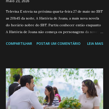
maio 23, 2026
Televisa E streia na próxima quarta-feira 27 de maio no SBT
as 20h45 da noite, A História de Joana, a mais nova novela
do horário nobre do SBT. Partiu conhecer então enquanto
A História de Joana não começa os personagens da novela?
Confira: Leia também... Veja a Programação Semanal do SBT
COMPARTILHAR
POSTAR UM COMENTÁRIO
LEIA MAIS
de 25/05/26 a 31/05/26 JOANA GUADALUPE (Camila
Valero) Uma jovem humilde e moderna, filha de mãe
solteira e neta de uma mulher abandonada pelo marido, não
quer que o mesmo lhe aconteça na vida, por isso decidiu
permanecer virgem até encontrar o homem que realmente
ama, o que não é fácil, já que dedica todas as suas energias a
se aprimorar, trabalhando, estudando e se orgulhando de
ser a primeira mulher da família a ingressar na
universidade. Ela tem uma personalidade muito alegre, é
muito madura para a idade, determinada, criativa e